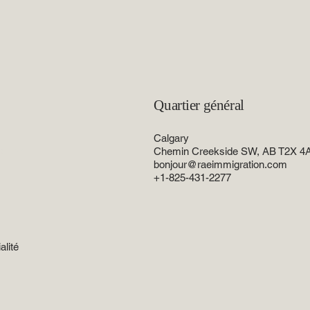
Quartier général
Calgary
e
Chemin Creekside SW, AB T2X 4
bonjour@raeimmigration.com
+1-825-431-2277
alité