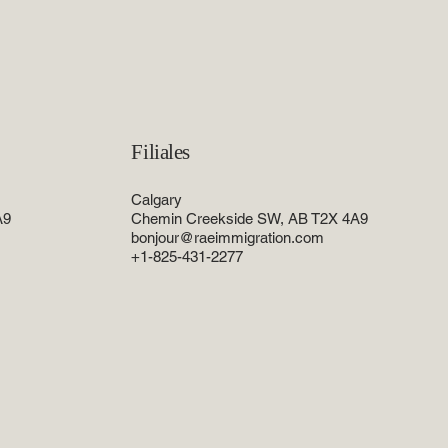
Filiales
Calgary
A9
Chemin Creekside SW, AB T2X 4A9
bonjour@raeimmigration.com
+1-825-431-2277