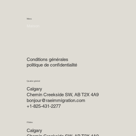
Menu
Maison
Domaines d'expertise
À propos
Consultants
Témoignages
Blog
Conditions générales
politique de confidentialité
Quartier général
Calgary
Chemin Creekside SW, AB T2X 4A9
bonjour@raeimmigration.com
+1-825-431-2277
Filiales
Calgary