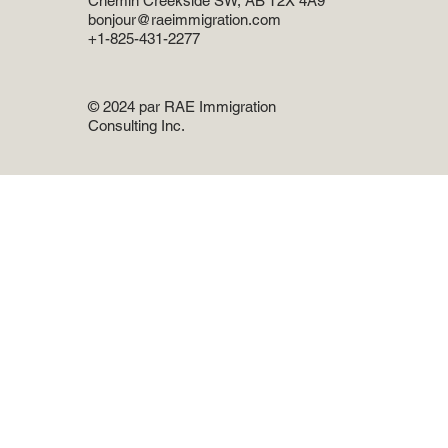
Chemin Creekside SW, AB T2X 4A9
bonjour@raeimmigration.com
+1-825-431-2277
© 2024 par RAE Immigration
Consulting Inc.